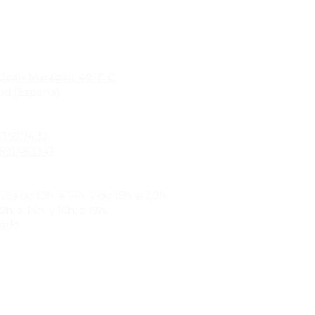
Joan Maragall, 49. 1º C
id (España)
1.359.74.32
691.463.147
es de 10h. a 14h. y de 16h. a 20h.
h. a 14h. y 16h. a 19h.
rado