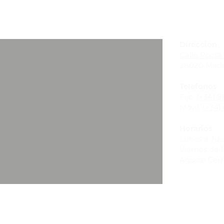
_
Dirección
Calle Poeta 
28020 Madr
Teléfonos
Fijo:
(+34) 9
Móvil:
(+34) 
Horarios
Lunes a Juev
Viernes de 10
Agosto Cer