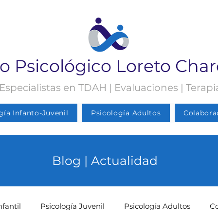
o Psicológico Loreto Cha
 Especialistas en TDAH | Evaluaciones | Terap
gía Infanto-Juvenil
Psicología Adultos
Colabora
Blog | Actualidad
nfantil
Psicología Juvenil
Psicología Adultos
C