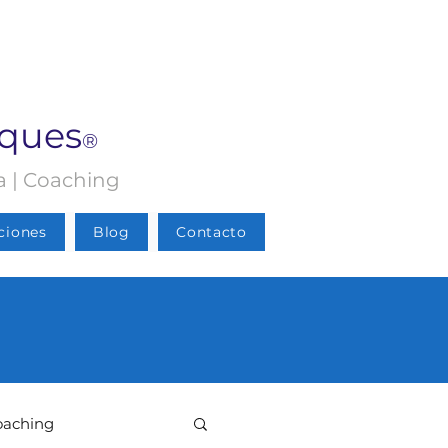
rques
®
ia | Coaching
ciones
Blog
Contacto
oaching