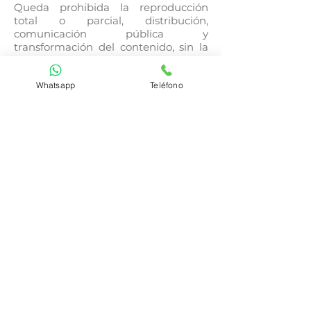
Queda prohibida la reproducción
total o parcial, distribución,
comunicación pública y
transformación del contenido, sin la
autorización expresa por parte de su
Titular. En ningún caso podrá
Whatsapp
Teléfono
entenderse que el acceso del Usuario,
implica algún género de renuncia,
transmisión, licencia o cesión de
derecho alguno a favor de este; salvo
que dichas utilizaciones estén
limitadas a su exclusivo uso personal
y privado, nunca público o comercial.
El Titular es, de igual forma,
propietario de la marca Centro
Psicológico Loreto Charques,
registrada ante la Oficina Española
de Patentes y Marcas. Las demás
marcas, nombres comerciales y
dominios que puedan incluirse a
título informativo o referenciarse
indirectamente en la Web, son
propiedad de terceros titulares;