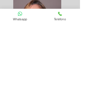
Whatsapp
Teléfono
Neuróloga
Dra. Noelia Moreno
Licenciada en Medicina por la
Universidad Autónoma de Madrid.
Médico Especialista en Pediatría
con especialización específica en
Neurología Infantil en Hospital