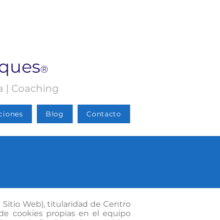
rques
®
ia | Coaching
ciones
Blog
Contacto
 Sitio Web), titularidad de Centro
 de cookies propias en el equipo