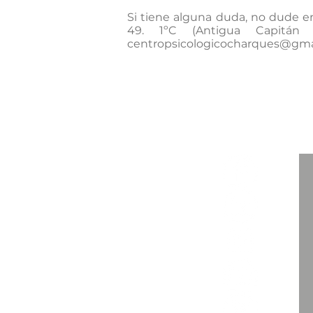
Si tiene alguna duda, no dude e
49. 1ºC (Antigua Capitán
centropsicologicocharques@gma
info
+