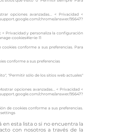
os sitios que visito" o "Permitir siempre" Para
ar opciones avanzadas... < Privacidad <
//support.google.com/chrome/answer/95647?
t < Privacidad y personaliza la configuración
anage-cookies#ie=ie-11
de cookies conforme a sus preferencias. Para
ies conforme a sus preferencias
to", "Permitir sólo de los sitios web actuales"
strar opciones avanzadas... < Privacidad <
//support.google.com/chrome/answer/95647?
ción de cookies conforme a sus preferencias.
settings
 en esta lista o si no encuentra la
acto con nosotros a través de la