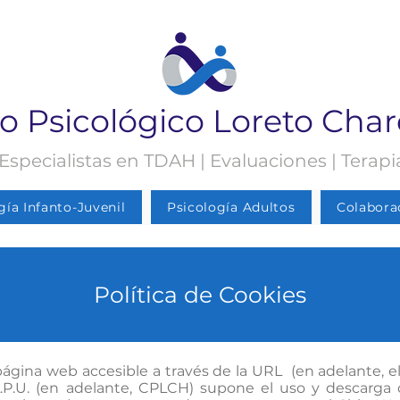
o Psicológico Loreto Cha
 Especialistas en TDAH | Evaluaciones | Terap
gía Infanto-Juvenil
Psicología Adultos
Colabora
Política de Cookies
página web accesible a través de la URL (en adelante, el
L.P.U. (en adelante, CPLCH) supone el uso y descarga