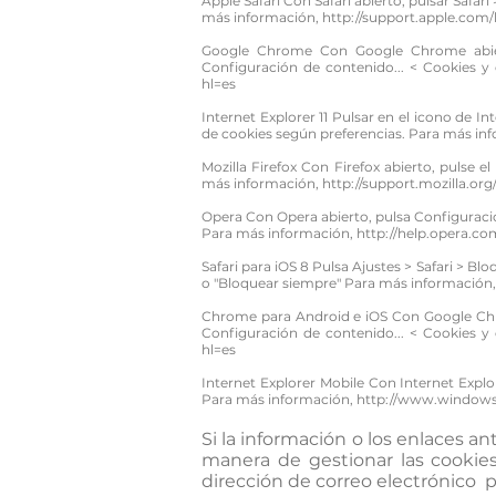
Apple Safari Con Safari abierto, pulsar Safari
más información,
http://support.apple.com/
Google Chrome Con Google Chrome abiert
Configuración de contenido... < Cookies y
hl=es
Internet Explorer 11 Pulsar en el icono de I
de cookies según preferencias. Para más in
Mozilla Firefox Con Firefox abierto, pulse 
más información,
http://support.mozilla.org
Opera Con Opera abierto, pulsa Configuraci
Para más información,
http://help.opera.c
Safari para iOS 8 Pulsa Ajustes > Safari > Blo
o "Bloquear siempre" Para más información
Chrome para Android e iOS Con Google Chro
Configuración de contenido... < Cookies y
hl=es
Internet Explorer Mobile Con Internet Explo
Para más información,
http://www.windows
Si la información o los enlaces an
manera de gestionar las cookies
dirección de correo electrónico 