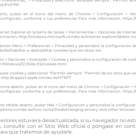
 > Preferencias... > Privacidad y selecciona "Bloquear siempre", "Permitir de l
kb/PH17191
o, pulsar en el icono del menú de Chrome < Configuración < Mostr
 configúralo, conforme a tus preferencias Para más información,
https:
nternet Explorer en la barra de tareas < Herramientas < Opciones de Interne
formación,
http://windows.microsoft.com/es-es/internet-explorer/delete-m
el botón Menú < Preferencias < Privacidad y personalice la configuración 
/es/kb/habilitar-y-deshabilitar-cookies-que-los-sitios-we
ón < Opciones < Avanzado < Cookies y personalice la configuración de cook
om/Windows/12.00/es-ES/cookies.html
quear cookies y seleccionar "Permitir siempre", "Permitir de los sitios que visi
,
http://support.apple.com/es-es/HT1677
me abierto, pulsar en el icono del menú de Chrome < Configuración < Mo
 configúralo conforme a sus preferencias. Para más información,
https:
rer Mobile abierto, pulsar Más < Configuración y personaliza la configura
phone.com/es-es/how-to/wp7/web/changing-privacy-and-other-browser-
teriores estuviera desactualizada, si su navegador no está
, consulte con el Sitio Web oficial o póngase en cont
para que tratemos de ayudarle.