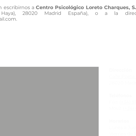
n escribirnos a
Centro Psicológico Loreto Charques, S.
 Haya), 28020 Madrid España), o a la direcc
il.com
.
_
Dirección
Calle Poeta 
28020 Madr
Teléfonos
Fijo:
(+34) 9
Móvil:
(+34) 
Horarios
Lunes a Juev
Viernes de 10