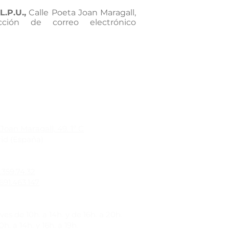
L.P.U.,
Calle Poeta Joan Maragall,
ión de correo electrónico
Joan Maragall, 49. 1º C
id (España)
1.359.74.32
691.463.147
es de 10h. a 14h. y de 16h. a 20h.
h. a 14h. y 16h. a 19h.