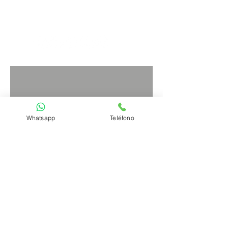
info_
+
Whatsapp
Teléfono
Dirección
Calle Poeta Joan Maragall, 49. 1º C
28020 Madrid (España)