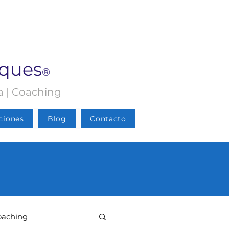
rques
®
ia | Coaching
ciones
Blog
Contacto
oaching