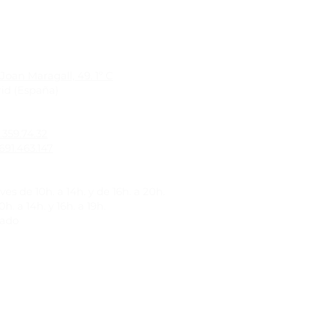
Joan Maragall, 49. 1º C
id (España)
1.359.74.32
691.463.147
es de 10h. a 14h. y de 16h. a 20h.
h. a 14h. y 16h. a 19h.
rado