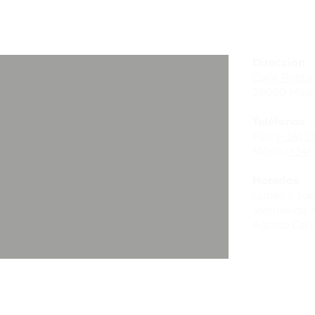
_
Dirección
Calle Poeta 
28020 Madr
Teléfonos
Fijo:
(+34) 9
Móvil:
(+34) 
Horarios
Lunes a Juev
Viernes de 10
Agosto Cer