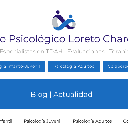
o Psicológico Loreto Cha
 Especialistas en TDAH | Evaluaciones | Terap
gía Infanto-Juvenil
Psicología Adultos
Colabora
Blog | Actualidad
nfantil
Psicología Juvenil
Psicología Adultos
C