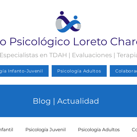
o Psicológico Loreto Cha
 Especialistas en TDAH | Evaluaciones | Terap
gía Infanto-Juvenil
Psicología Adultos
Colabora
Blog | Actualidad
nfantil
Psicología Juvenil
Psicología Adultos
C