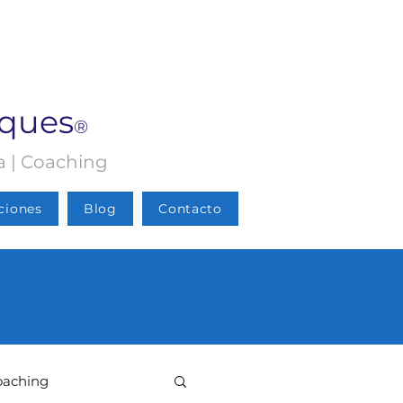
rques
®
ia | Coaching
ciones
Blog
Contacto
oaching