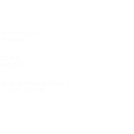
Joan Maragall, 49. 1º C
id (España)
1.359.74.32
691.463.147
es de 10h. a 14h. y de 16h. a 20h.
h. a 14h. y 16h. a 19h.
rado