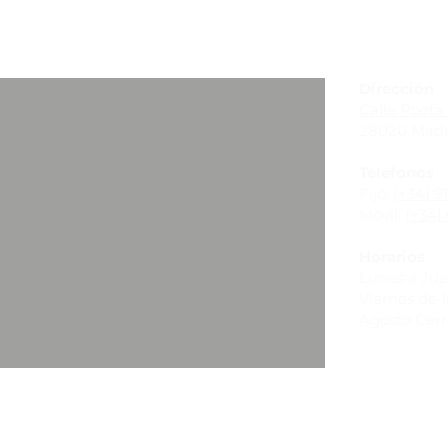
_
Dirección
Calle Poeta 
28020 Madr
Teléfonos
Fijo:
(+34) 9
Móvil:
(+34) 
Horarios
Lunes a Juev
Viernes de 10
Agosto Cer