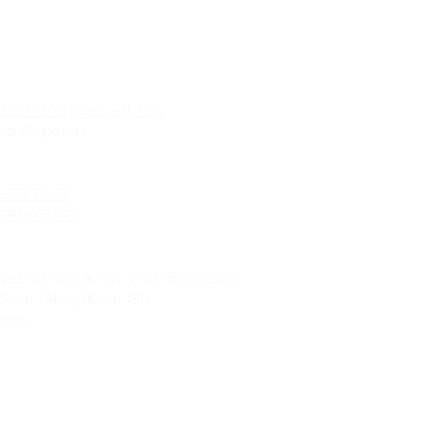
Joan Maragall, 49. 1º C
id (España)
1.359.74.32
691.463.147
es de 10h. a 14h. y de 16h. a 20h.
h. a 14h. y 16h. a 19h.
rado