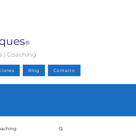
rques
®
ia | Coaching
ciones
Blog
Contacto
oaching