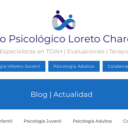
o Psicológico Loreto Cha
 Especialistas en TDAH | Evaluaciones | Terap
gía Infanto-Juvenil
Psicología Adultos
Colabora
Blog | Actualidad
nfantil
Psicología Juvenil
Psicología Adultos
C