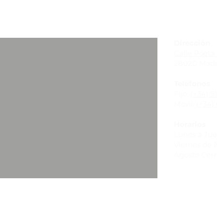
_
Dirección
Calle Poeta 
28020 Madr
Teléfonos
Fijo:
(+34) 9
Móvil:
(+34) 
Horarios
Lunes a Juev
Viernes de 10
Agosto Cer