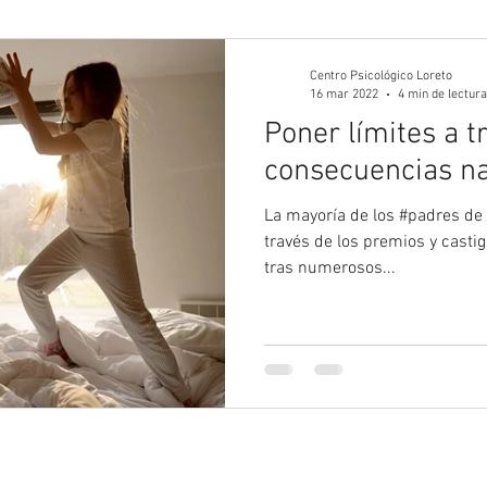
gía Juvenil
Psicología
Psicología Adultos
Blog 
Centro Psicológico Loreto
16 mar 2022
4 min de lectura
Poner límites a t
consecuencias nat
La mayoría de los #padres de
través de los premios y casti
tras numerosos...