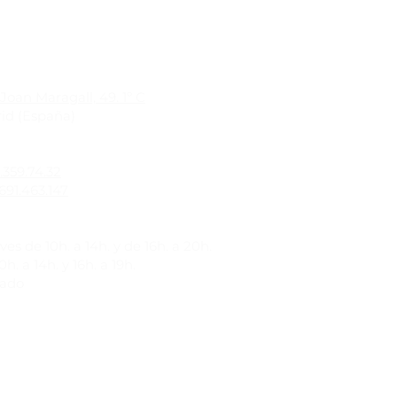
Joan Maragall, 49. 1º C
id (España)
1.359.74.32
691.463.147
es de 10h. a 14h. y de 16h. a 20h.
h. a 14h. y 16h. a 19h.
rado