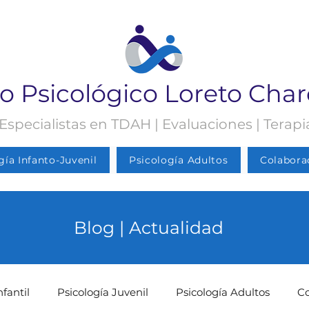
o Psicológico Loreto Cha
 Especialistas en TDAH | Evaluaciones | Terap
gía Infanto-Juvenil
Psicología Adultos
Colabora
Blog | Actualidad
nfantil
Psicología Juvenil
Psicología Adultos
C