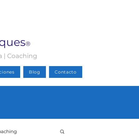
rques
®
ia | Coaching
ciones
Blog
Contacto
oaching