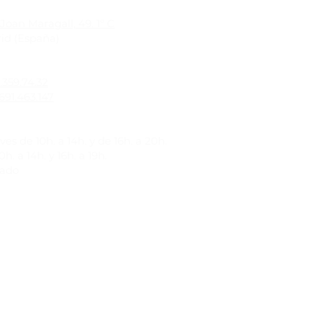
Joan Maragall, 49. 1º C
id (España)
1.359.74.32
691.463.147
es de 10h. a 14h. y de 16h. a 20h.
h. a 14h. y 16h. a 19h.
rado