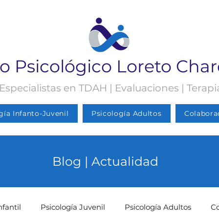
o Psicológico Loreto Cha
 Especialistas en TDAH | Evaluaciones | Terap
gía Infanto-Juvenil
Psicología Adultos
Colabora
Blog | Actualidad
nfantil
Psicología Juvenil
Psicología Adultos
C