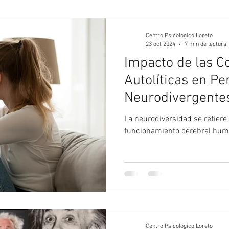
gía Juvenil
Psicología
Psicología Adultos
Blog 
Centro Psicológico Loreto
23 oct 2024
7 min de lectura
Impacto de las C
Autolíticas en P
Neurodivergentes
La neurodiversidad se refiere a
funcionamiento cerebral hum
Centro Psicológico Loreto