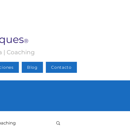
rques
®
ia | Coaching
ciones
Blog
Contacto
oaching