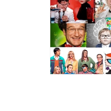
info
+