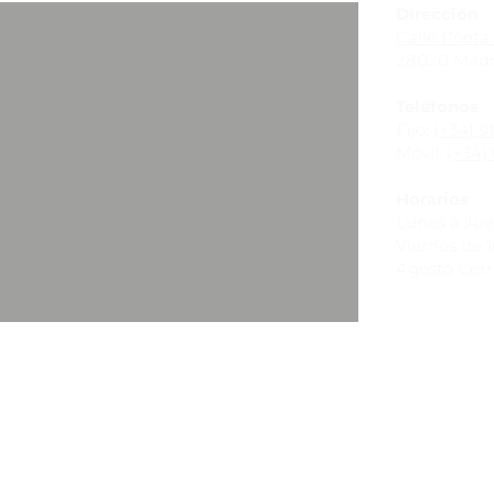
Dirección
Calle Poeta 
28020 Madr
Teléfonos
Fijo:
(+34) 9
Móvil:
(+34) 
Horarios
Lunes a Juev
Viernes de 10
Agosto Cer