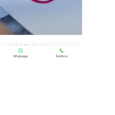
Centro Psicológico Loreto
Whatsapp
Teléfono
26 feb 2025
3 min de lectura
Cómo el lenguaje nos
moldea.
Cómo el lenguaje nos moldea Cómo el
lenguaje nos moldea. Seguramente alguna vez
todos vosotros habéis escuchado la palabra
japonesa...