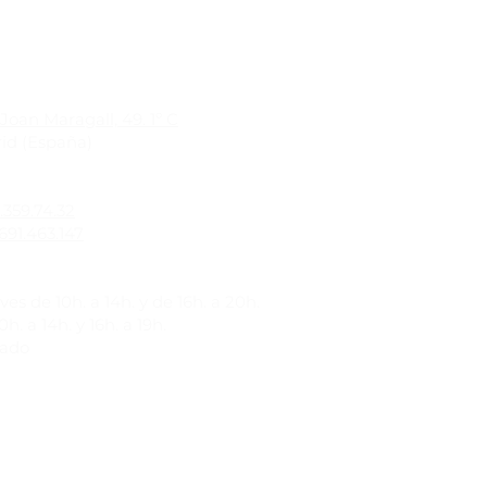
Joan Maragall, 49. 1º C
id (España)
1.359.74.32
691.463.147
es de 10h. a 14h. y de 16h. a 20h.
h. a 14h. y 16h. a 19h.
rado