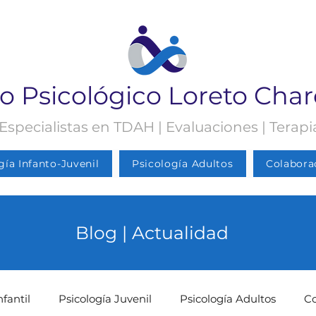
o Psicológico Loreto Cha
 Especialistas en TDAH | Evaluaciones | Terap
gía Infanto-Juvenil
Psicología Adultos
Colabora
Blog | Actualidad
nfantil
Psicología Juvenil
Psicología Adultos
C