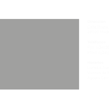
_
Dirección
Calle Poeta 
28020 Madr
Teléfonos
Fijo:
(+34) 9
Móvil:
(+34) 
Horarios
Lunes a Juev
Viernes de 10
Agosto Cer