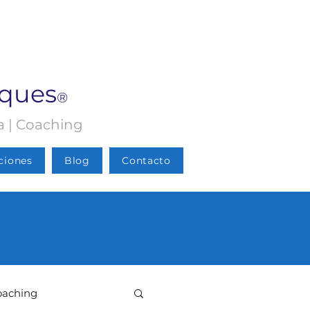
rques
®
ia | Coaching
ciones
Blog
Contacto
oaching