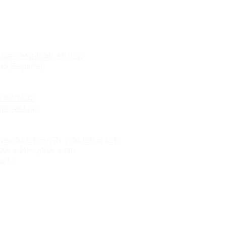
Joan Maragall, 49. 1º C
id (España)
1.359.74.32
691.463.147
es de 10h. a 14h. y de 16h. a 20h.
h. a 14h. y 16h. a 19h.
rado