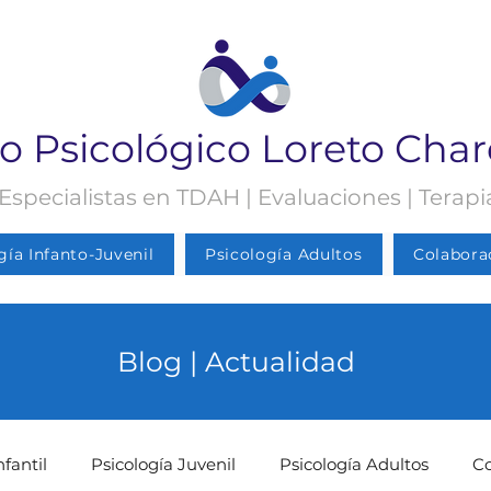
o Psicológico Loreto Cha
 Especialistas en TDAH | Evaluaciones | Terap
gía Infanto-Juvenil
Psicología Adultos
Colabora
Blog | Actualidad
nfantil
Psicología Juvenil
Psicología Adultos
C