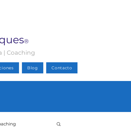
rques
®
ia | Coaching
ciones
Blog
Contacto
oaching