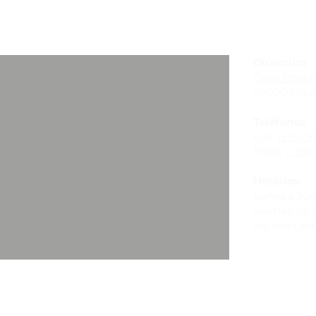
_
Dirección
Calle Poeta 
28020 Madr
Teléfonos
Fijo:
(+34) 9
Móvil:
(+34) 
Horarios
Lunes a Juev
Viernes de 10
Agosto Cer