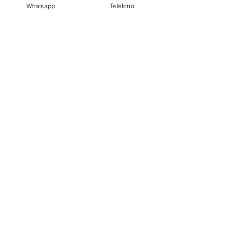
Whatsapp
Teléfono
Centro Psicológico Loreto
26 mar 2025
4 min de lectura
Las Huellas de la