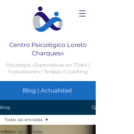
Centro Psicológico Loreto
Charques
®
Psicología | Especialistas en TDAH |
Evaluaciones | Terapia | Coaching
Blog | Actualidad
Blog
Todas las entradas
Todas las entradas