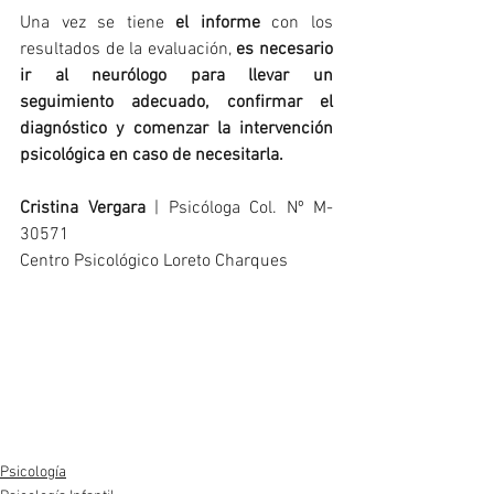
Una vez se tiene 
el informe
 con los 
resultados de la evaluación, 
es necesario 
ir al neurólogo para llevar un 
seguimiento adecuado, confirmar el 
diagnóstico y comenzar la intervención 
psicológica en caso de necesitarla.
Cristina Vergara
 | Psicóloga Col. Nº M-
30571
Centro Psicológico Loreto Charques
#DSMV
#WISCV
#CPT3
#CATA
#ENFEN
#D2
#CSAT
#CARAS
#ADHDRS
#BASC
#EDAH
#PROLECR
#CDI
#STAIC
#EvaluaciónpsicológicaparaTDAH
#EvaluaciónTDAHAdultos
#AULANESPLORA
#TDA
#TDAH
Psicología