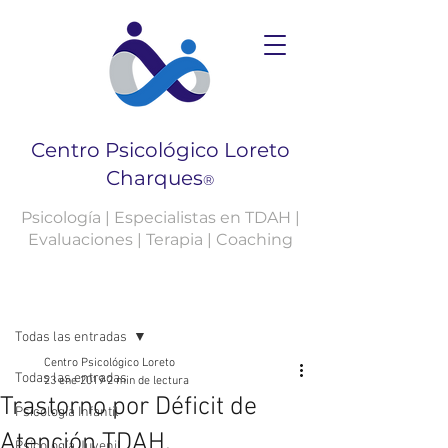
Centro Psicológico Loreto
Charques
®
Psicología | Especialistas en TDAH |
Evaluaciones | Terapia | Coaching
Entrada
Todas las entradas
Centro Psicológico Loreto
Todas las entradas
23 ene 2019
2 min de lectura
Trastorno por Déficit de
Psicología Infantil
Atención TDAH.
Psicología Juvenil