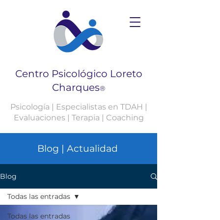
Centro Psicológico Loreto
Charques
®
Psicología | Especialistas en TDAH |
Evaluaciones | Terapia | Coaching
Blog | Actualidad
Blog
Todas las entradas
Todas las entradas