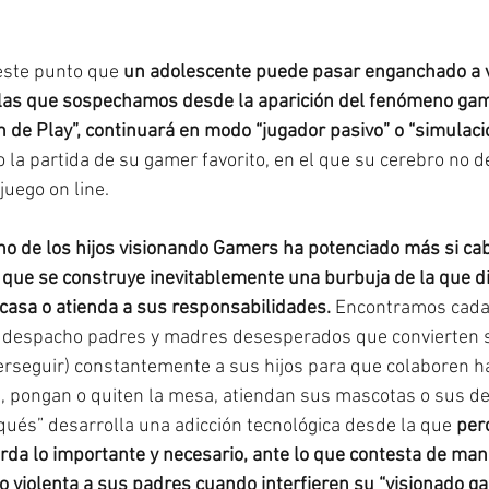
este punto que 
un adolescente puede pasar enganchado a 
 las que sospechamos desde la aparición del fenómeno gam
 de Play”, continuará en modo “jugador pasivo” o “simulaci
o la partida de su gamer favorito, en el que su cerebro no 
juego on line.
o de los hijos visionando Gamers ha potenciado más si ca
 que se construye inevitablemente una burbuja de la que dif
casa o atienda a sus responsabilidades.
 Encontramos cada
 despacho padres y madres desesperados que convierten s
(perseguir) constantemente a sus hijos para que colaboren h
, pongan o quiten la mesa, atiendan sus mascotas o sus deb
qués” desarrolla una adicción tecnológica desde la que 
perc
erda lo importante y necesario, ante lo que contesta de man
 violenta a sus padres cuando interfieren su “visionado ga