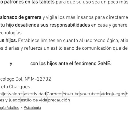
 o patrones en las tablets
 para que su uso sea un poco más 
isionado de gamers
 y vigila los más insanos para directame
tu hijo desatienda sus responsabilidades
 en casa y genere
ecnologías.
us hijos.
 Establece límites en cuanto al uso tecnológico, afi
s diarias y refuerza un estilo sano de comunicación que des
idad
 y 
#ánimo
 con los hijos ante el fenómeno GaME.
sicólogo Col. Nº M-22702
oreto Charques
hijos
valores
asertividad
Gamers
Youtube
youtubers
vídeojuegos
h
es y juego
estilo de vida
precaución
ogía Adultos
Psicología