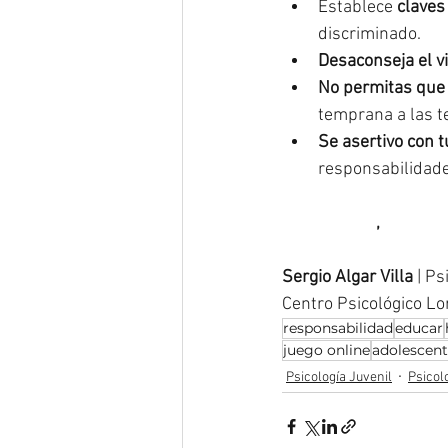
Establece 
claves
discriminado.
Desaconseja el v
No permitas que 
temprana a las t
Se asertivo con t
responsabilidade
#Precaución
, 
#asertiv
Sergio Algar Villa
 | P
Centro Psicológico L
responsabilidad
educar
juego online
adolescent
Psicología Juvenil
Psicol