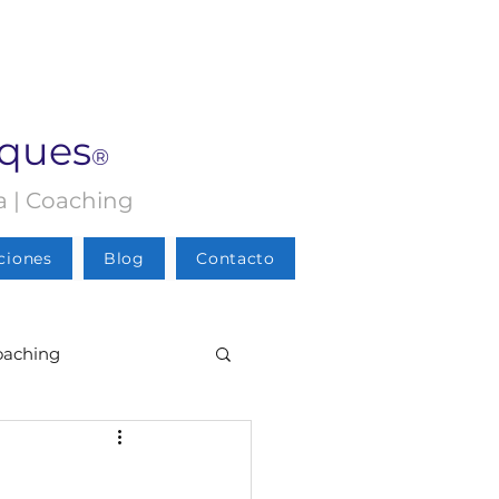
rques
®
ia | Coaching
ciones
Blog
Contacto
oaching
Psicología