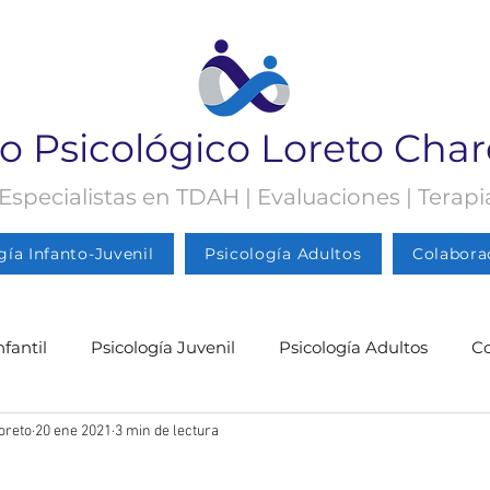
o Psicológico Loreto Cha
 Especialistas en TDAH | Evaluaciones | Terap
gía Infanto-Juvenil
Psicología Adultos
Colabora
nfantil
Psicología Juvenil
Psicología Adultos
C
oreto
20 ene 2021
3 min de lectura
gía Juvenil
Psicología
Psicología Adultos
Blog 