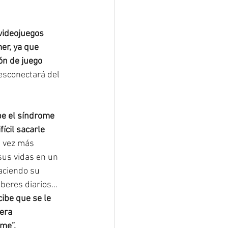
videojuegos 
er, ya que 
ón de juego 
desconectará del 
be el síndrome 
ícil sacarle 
 vez más 
us vidas en un 
aciendo su 
eres diarios... 
ibe que se le 
era 
me”.