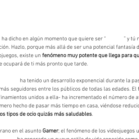
e ha dicho en algún momento que quiere ser “
#gamer
” y tú 
ón. Hazlo, porque más allá de ser una potencial fantasía
ojuegos, existe un 
fenómeno muy potente que llega para q
se ocupará de ti más pronto que tarde.
eojuegos
 ha tenido un desarrollo exponencial durante la pa
ás seguidores entre los públicos de todas las edades. El 
onfinamientos unidos a ella- ha incrementado el número de a
l mero hecho de pasar más tiempo en casa, viéndose reduci
ros tipos de ocio quizás más saludables
.
grano en el asunto 
Gamer
; el fenómeno de los videojuegos u