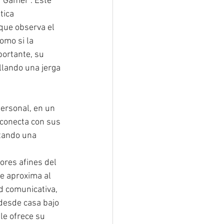
“Gamer”. Este 
tica 
que observa el 
omo si la 
ortante, su 
lando una jerga 
personal, en un 
conecta con sus 
tando una 
 
res afines del 
e aproxima al  
d comunicativa, 
 desde casa bajo 
le ofrece su 