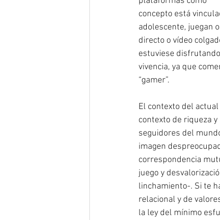
plataformas como 
#Y
concepto está vincula
adolescente, juegan o
directo o vídeo colga
estuviese disfrutando
vivencia, ya que come
“gamer”. 
El contexto del actua
contexto de riqueza 
seguidores del mundo 
imagen despreocupada
correspondencia mutua
juego y desvalorizaci
linchamiento-. Si te 
relacional y de valore
la ley del mínimo esf