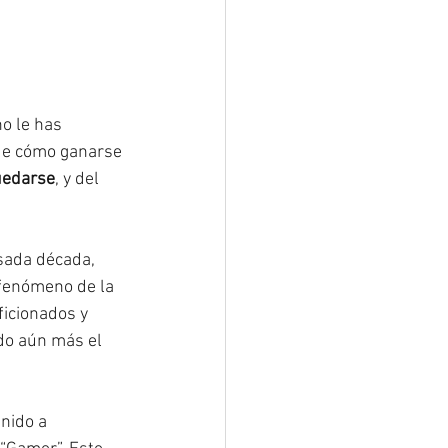
no le has 
 de cómo ganarse 
uedarse
, y del 
sada década, 
fenómeno de la 
ficionados y 
do aún más el 
nido a 