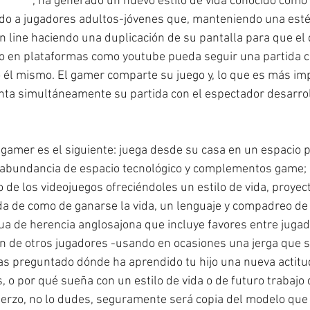
outube
, ha generado un nuevo estilo de vida conocido como 
do a jugadores adultos-jóvenes que, manteniendo una esté
n line haciendo una duplicación de su pantalla para que el 
do en plataformas como youtube pueda seguir una partida c
 él mismo. El gamer comparte su juego y, lo que es más imp
nta simultáneamente su partida con el espectador desarrol
l gamer es el siguiente: juega desde su casa en un espacio 
y abundancia de espacio tecnológico y complementos game; 
de los videojuegos ofreciéndoles un estilo de vida, proyec
 de como de ganarse la vida, un lenguaje y compadreo de
 de herencia anglosajona que incluye favores entre jugado
ón de otros jugadores -usando en ocasiones una jerga que s
has preguntado dónde ha aprendido tu hijo una nueva actitu
s, o por qué sueña con un estilo de vida o de futuro trabajo
uerzo, no lo dudes, seguramente será copia del modelo que 