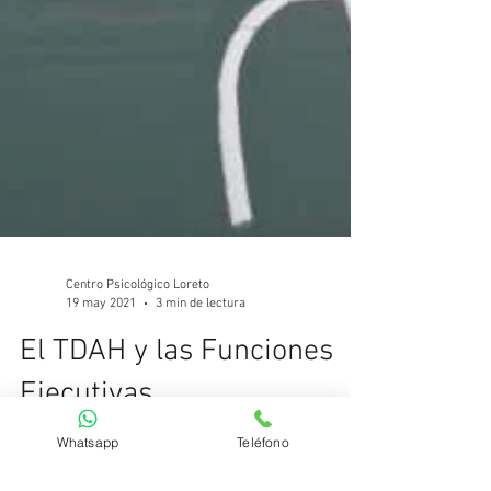
Centro Psicológico Loreto
19 may 2021
3 min de lectura
El TDAH y las Funciones
Ejecutivas.
Whatsapp
Teléfono
El #TDAH es un trastorno que afecta