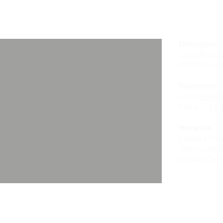
_
Dirección
Calle Poeta 
28020 Madr
Teléfonos
Fijo:
(+34) 9
Móvil:
(+34) 
Horarios
Lunes a Juev
Viernes de 10
Agosto Cer