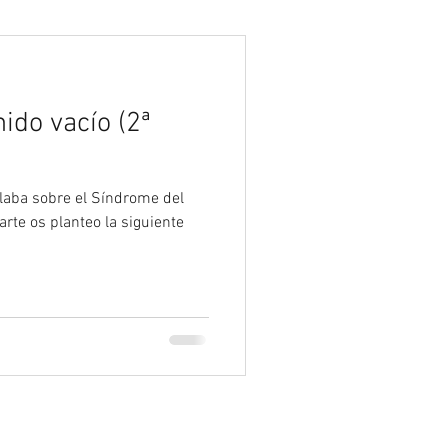
Psicología
ido vacío (2ª
blaba sobre el Síndrome del
rte os planteo la siguiente