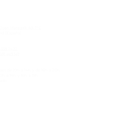
Joan Maragall, 49. 1º C
id (España)
1.359.74.32
691.463.147
es de 10h. a 14h. y de 16h. a 20h.
h. a 14h. y 16h. a 19h.
rado