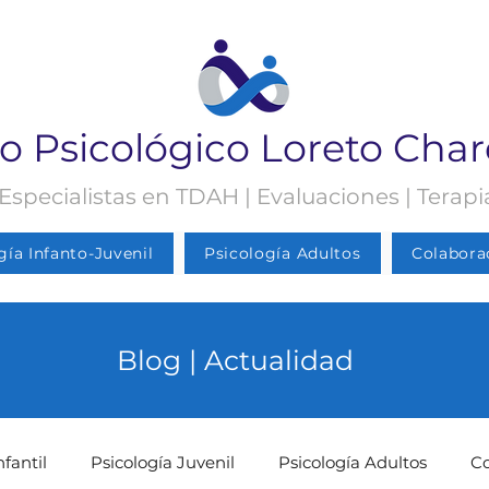
o Psicológico Loreto Cha
 Especialistas en TDAH | Evaluaciones | Terap
gía Infanto-Juvenil
Psicología Adultos
Colabora
Blog | Actualidad
nfantil
Psicología Juvenil
Psicología Adultos
C