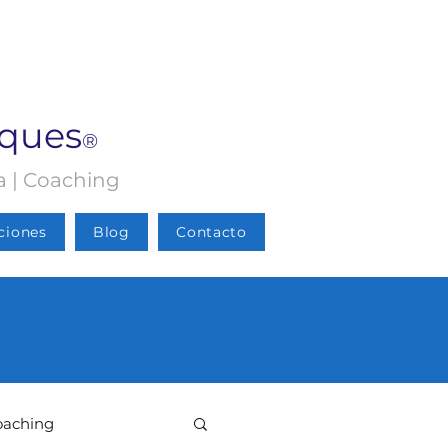
rques
®
ia | Coaching
ciones
Blog
Contacto
oaching