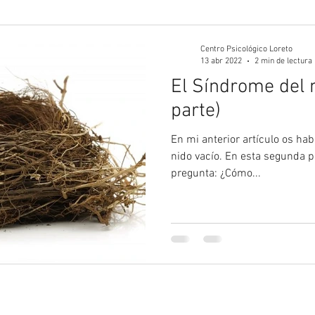
gía Juvenil
Psicología
Psicología Adultos
Blog 
Centro Psicológico Loreto
13 abr 2022
2 min de lectura
El Síndrome del n
parte)
En mi anterior artículo os ha
nido vacío. En esta segunda pa
pregunta: ¿Cómo...