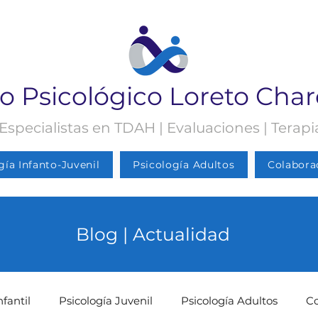
o Psicológico Loreto Cha
 Especialistas en TDAH | Evaluaciones | Terap
gía Infanto-Juvenil
Psicología Adultos
Colabora
Blog | Actualidad
nfantil
Psicología Juvenil
Psicología Adultos
C