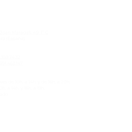
Joan Maragall, 49. 1º C
id (España)
1.359.74.32
691.463.147
es de 10h. a 14h. y de 16h. a 20h.
h. a 14h. y 16h. a 19h.
rado