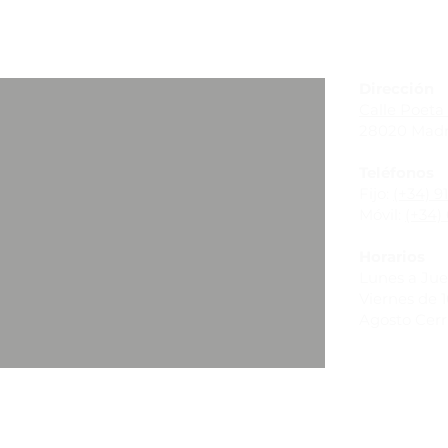
_
Dirección
Calle Poeta 
28020 Madr
Teléfonos
Fijo:
(+34) 9
Móvil:
(+34) 
Horarios
Lunes a Juev
Viernes de 10
Agosto Cer