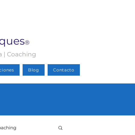
rques
®
ia | Coaching
ciones
Blog
Contacto
oaching