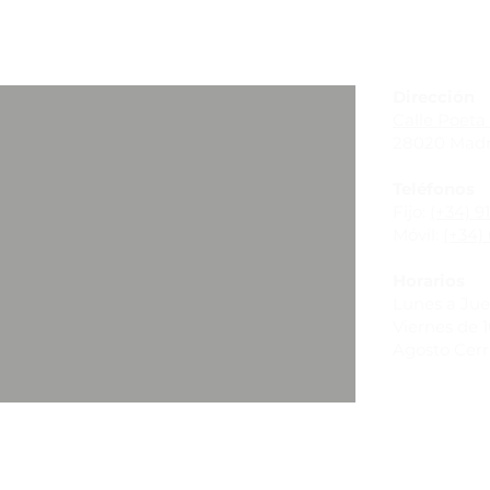
_
Dirección
Calle Poeta 
28020 Madr
Teléfonos
Fijo:
(+34) 9
Móvil:
(+34) 
Horarios
Lunes a Juev
Viernes de 10
Agosto Cer