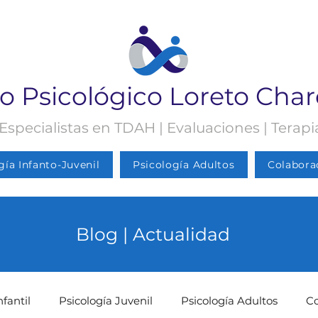
o Psicológico Loreto Cha
 Especialistas en TDAH | Evaluaciones | Terap
gía Infanto-Juvenil
Psicología Adultos
Colabora
Blog | Actualidad
nfantil
Psicología Juvenil
Psicología Adultos
C