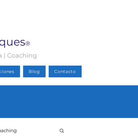
rques
®
ia | Coaching
ciones
Blog
Contacto
oaching