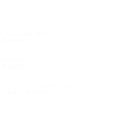
Joan Maragall, 49. 1º C
id (España)
1.359.74.32
691.463.147
es de 10h. a 14h. y de 16h. a 20h.
h. a 14h. y 16h. a 19h.
rado