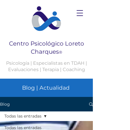
Centro Psicológico Loreto
Charques
®
Psicología | Especialistas en TDAH |
Evaluaciones | Terapia | Coaching
Blog | Actualidad
Blog
Todas las entradas
Todas las entradas