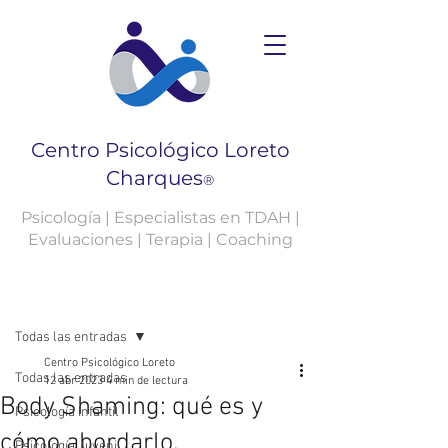
Centro Psicológico Loreto
Charques
®
Psicología | Especialistas en TDAH |
Evaluaciones | Terapia | Coaching
Entrada
Todas las entradas
Centro Psicológico Loreto
Todas las entradas
12 abr 2023
4 min de lectura
Body Shaming: qué es y
Psicología Infantil
cómo abordarlo.
Psicología Juvenil