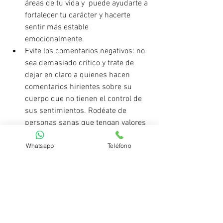
áreas de tu vida y  puede ayudarte a 
fortalecer tu carácter y hacerte 
sentir más estable 
emocionalmente. 
Evite los comentarios negativos: no 
sea demasiado crítico y trate de 
dejar en claro a quienes hacen 
comentarios hirientes sobre su 
cuerpo que no tienen el control de 
sus sentimientos. Rodéate de 
personas sanas que tengan valores 
similares a los tuyos. 
Whatsapp
Teléfono
Busque ayuda profesional si la 
situaciones le desborda. No dejes 
que las molestias se apoderen de 
tu vida y detenlo temprano.
Ana Ruiz Montoya 
Psicóloga Col. Nª Col. 16245