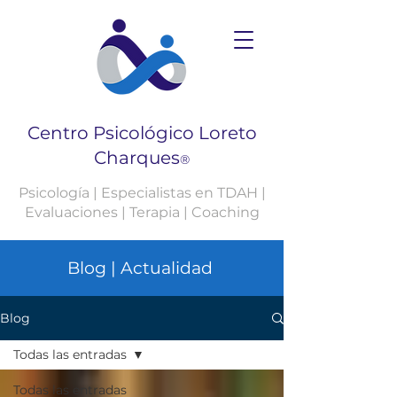
Centro Psicológico Loreto
Charques
®
Psicología | Especialistas en TDAH |
Evaluaciones | Terapia | Coaching
Blog | Actualidad
Blog
Todas las entradas
Todas las entradas