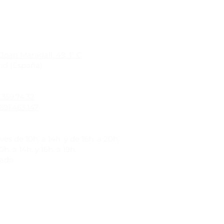
Joan Maragall, 49. 1º C
id (España)
1.359.74.32
691.463.147
es de 10h. a 14h. y de 16h. a 20h.
h. a 14h. y 16h. a 19h.
rado