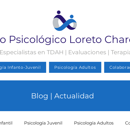
o Psicológico Loreto Cha
 Especialistas en TDAH | Evaluaciones | Terap
gía Infanto-Juvenil
Psicología Adultos
Colabora
Blog | Actualidad
nfantil
Psicología Juvenil
Psicología Adultos
C