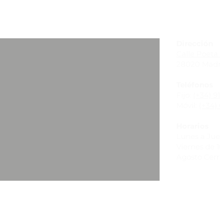
_
Dirección
Calle Poeta 
28020 Madr
Teléfonos
Fijo:
(+34) 9
Móvil:
(+34) 
Horarios
Lunes a Juev
Viernes de 10
Agosto Cer