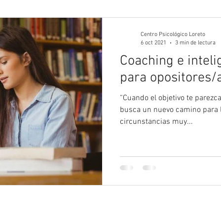
gía Juvenil
Psicología
Psicología Adultos
Blog 
Centro Psicológico Loreto
6 oct 2021
3 min de lectura
Coaching e intel
para opositores/a
“Cuando el objetivo te parezca 
busca un nuevo camino para ll
circunstancias muy...