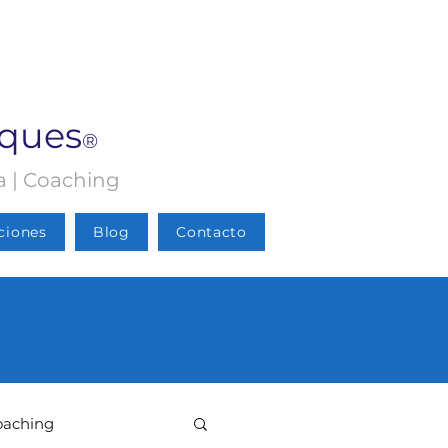
rques
®
ia | Coaching
ciones
Blog
Contacto
oaching