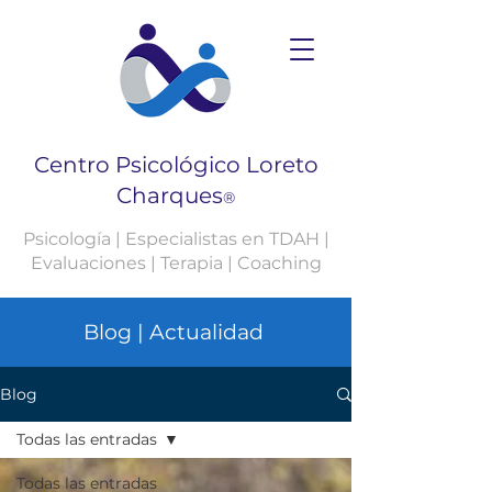
Centro Psicológico Loreto
Charques
®
Psicología | Especialistas en TDAH |
Evaluaciones | Terapia | Coaching
Blog | Actualidad
Blog
Todas las entradas
Todas las entradas