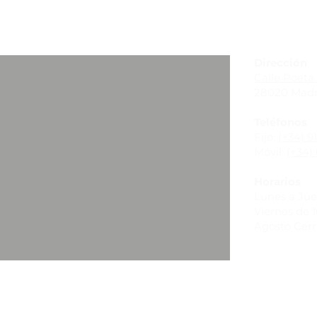
_
Dirección
Calle Poeta 
28020 Madr
Teléfonos
Fijo:
(+34) 9
Móvil:
(+34) 
Horarios
Lunes a Juev
Viernes de 10
Agosto Cer