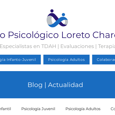
o Psicológico Loreto Cha
 Especialistas en TDAH | Evaluaciones | Terap
gía Infanto-Juvenil
Psicología Adultos
Colabora
Blog | Actualidad
nfantil
Psicología Juvenil
Psicología Adultos
C