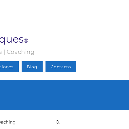
rques
®
ia | Coaching
ciones
Blog
Contacto
oaching