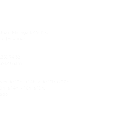
Joan Maragall, 49. 1º C
id (España)
1.359.74.32
691.463.147
es de 10h. a 14h. y de 16h. a 20h.
h. a 14h. y 16h. a 19h.
rado