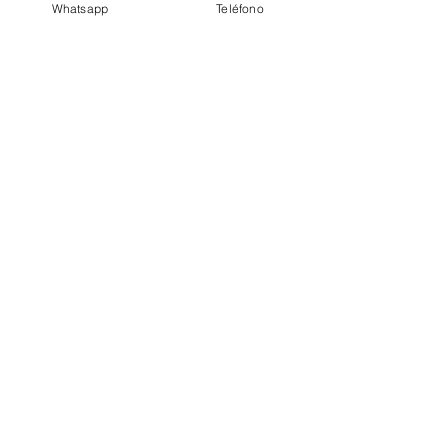
Whatsapp
Teléfono
Psicología Juvenil
Psicología Adultos
Ver todo
Entradas recientes