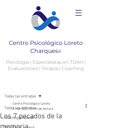
Centro Psicológico Loreto
Charques
®
Psicología | Especialistas en TDAH |
Evaluaciones | Terapia | Coaching
Entrada
Todas las entradas
Centro Psicológico Loreto
Todas las entradas
3 mar 2021
3 min de lectura
Los 7 pecados de la
Psicología Infantil
memoria.
Psicología Juvenil