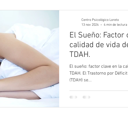
gía Juvenil
Psicología
Psicología Adultos
Blog 
Centro Psicológico Loreto
13 nov 2024
4 min de lectura
El Sueño: Factor 
calidad de vida 
TDAH.
El sueño: factor clave en la c
TDAH. El Trastorno por Défici
(TDAH) se...