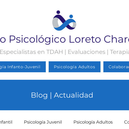
o Psicológico Loreto Cha
 Especialistas en TDAH | Evaluaciones | Terap
gía Infanto-Juvenil
Psicología Adultos
Colabora
Blog | Actualidad
nfantil
Psicología Juvenil
Psicología Adultos
C