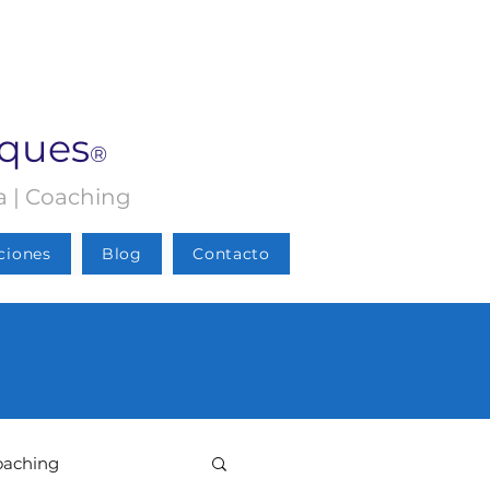
rques
®
ia | Coaching
ciones
Blog
Contacto
oaching