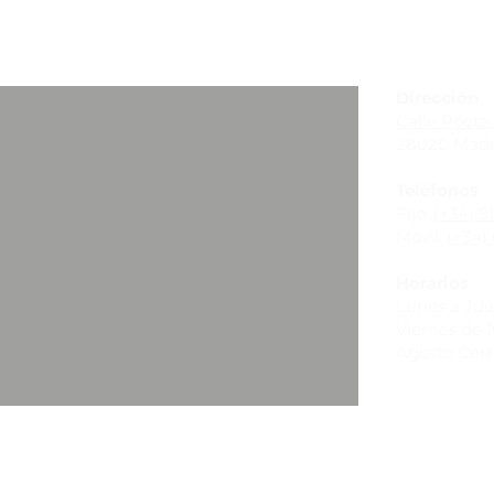
_
Dirección
Calle Poeta 
28020 Madr
Teléfonos
Fijo:
(+34) 9
Móvil:
(+34) 
Horarios
Lunes a Juev
Viernes de 10
Agosto Cer