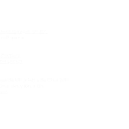
Joan Maragall, 49. 1º C
id (España)
1.359.74.32
691.463.147
es de 10h. a 14h. y de 16h. a 20h.
h. a 14h. y 16h. a 19h.
rado