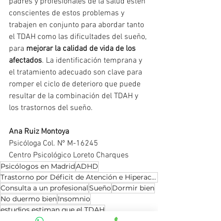
padres y profesionales de la salud estén 
conscientes de estos problemas y 
trabajen en conjunto para abordar tanto 
el TDAH como las dificultades del sueño, 
para 
mejorar la calidad de vida de los 
afectados
. La identificación temprana y 
el tratamiento adecuado son clave para 
romper el ciclo de deterioro que puede 
resultar de la combinación del TDAH y 
los trastornos del sueño.
Ana Ruiz Montoya
Psicóloga Col. Nº M-16245
Centro Psicológico Loreto Charques
Psicólogos en Madrid
ADHD
Trastorno por Déficit de Atención e Hiperactividad
Consulta a un profesional
Sueño
Dormir bien
No duermo bien
Insomnio
estudios estiman que el TDAH
dificultad para relajarse