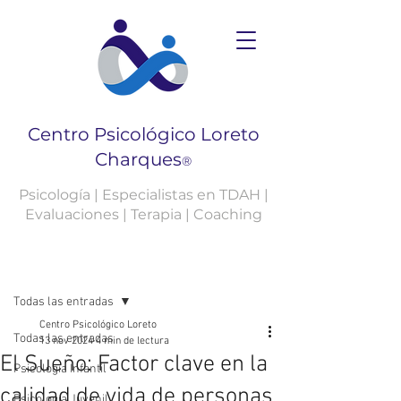
Centro Psicológico Loreto
Charques
®
Psicología | Especialistas en TDAH |
Evaluaciones | Terapia | Coaching
Entrada
Todas las entradas
Centro Psicológico Loreto
Todas las entradas
13 nov 2024
4 min de lectura
El Sueño: Factor clave en la
Psicología Infantil
calidad de vida de personas
Psicología Juvenil