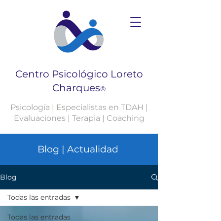
Centro Psicológico Loreto
Charques
®
Psicología | Especialistas en TDAH |
Evaluaciones | Terapia | Coaching
Blog | Actualidad
Blog
Todas las entradas
Todas las entradas