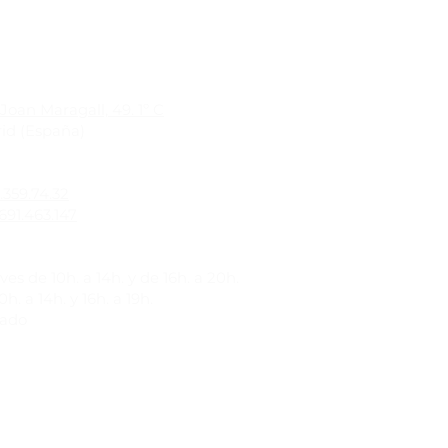
Joan Maragall, 49. 1º C
id (España)
1.359.74.32
691.463.147
es de 10h. a 14h. y de 16h. a 20h.
h. a 14h. y 16h. a 19h.
rado