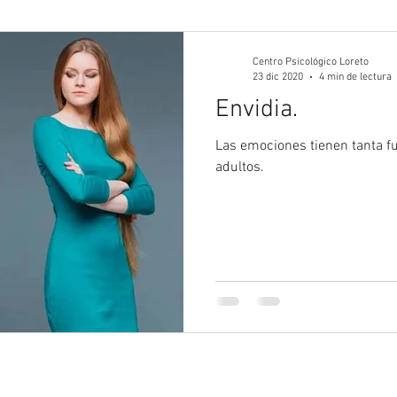
gía Juvenil
Psicología
Psicología Adultos
Blog 
Centro Psicológico Loreto
23 dic 2020
4 min de lectura
Envidia.
Las emociones tienen tanta fu
adultos.