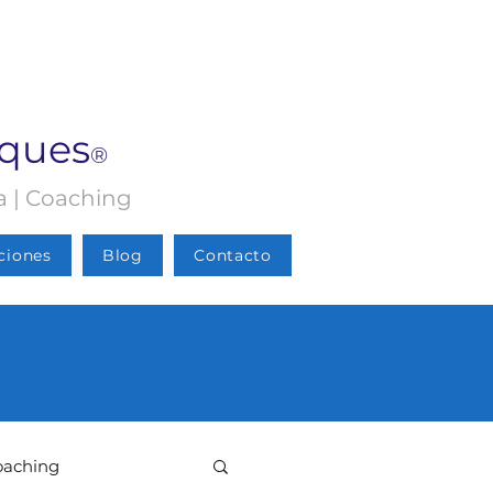
rques
®
ia | Coaching
ciones
Blog
Contacto
oaching