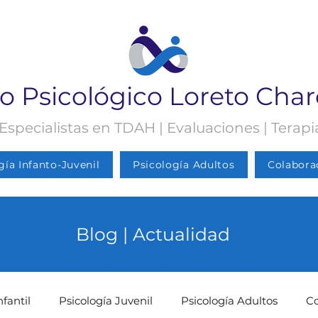
o Psicológico Loreto Cha
 Especialistas en TDAH | Evaluaciones | Terap
gía Infanto-Juvenil
Psicología Adultos
Colabora
Blog | Actualidad
nfantil
Psicología Juvenil
Psicología Adultos
C