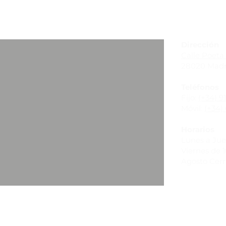
_
Dirección
Calle Poeta 
28020 Madr
Teléfonos
Fijo:
(+34) 9
Móvil:
(+34) 
Horarios
Lunes a Juev
Viernes de 10
Agosto Cer