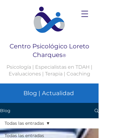
Centro Psicológico Loreto
Charques
®
Psicología | Especialistas en TDAH |
Evaluaciones | Terapia | Coaching
Blog | Actualidad
Blog
Todas las entradas
Todas las entradas