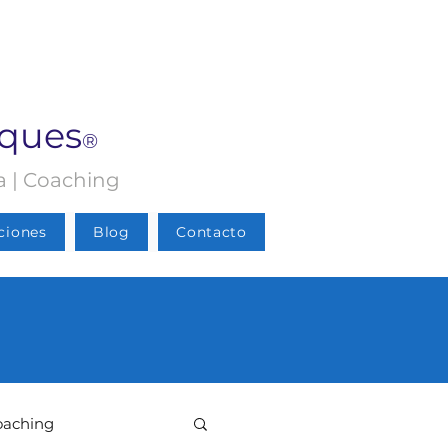
rques
®
ia | Coaching
ciones
Blog
Contacto
oaching