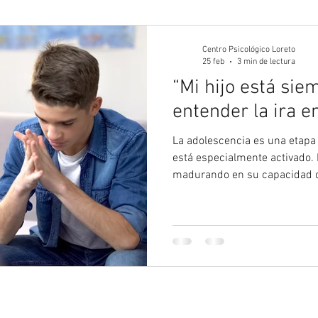
gía Juvenil
Psicología
Psicología Adultos
Blog 
Centro Psicológico Loreto
25 feb
3 min de lectura
“Mi hijo está sie
entender la ira e
La adolescencia es una etapa
está especialmente activado. 
madurando en su capacidad de
intensidad emocional ya es alt
acompañamiento adulto es cla
emoción, sino para ayudar a c