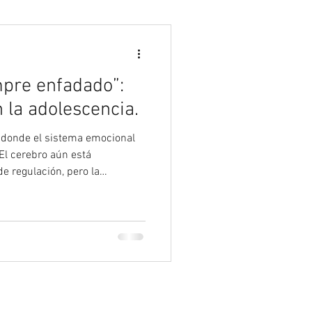
Psicología
mpre enfadado”:
n la adolescencia.
 donde el sistema emocional
El cerebro aún está
 regulación, pero la
a. Por eso el
ve: no para eliminar la
omprenderla y regularla.