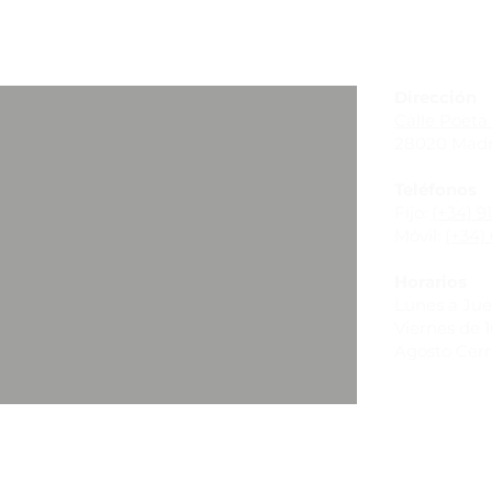
_
Dirección
Calle Poeta 
28020 Madr
Teléfonos
Fijo:
(+34) 9
Móvil:
(+34) 
Horarios
Lunes a Juev
Viernes de 10
Agosto Cer