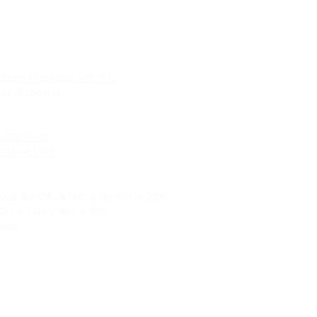
Joan Maragall, 49. 1º C
id (España)
1.359.74.32
691.463.147
es de 10h. a 14h. y de 16h. a 20h.
h. a 14h. y 16h. a 19h.
rado