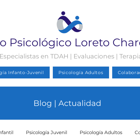
o Psicológico Loreto Cha
 Especialistas en TDAH | Evaluaciones | Terap
gía Infanto-Juvenil
Psicología Adultos
Colabora
Blog | Actualidad
nfantil
Psicología Juvenil
Psicología Adultos
C