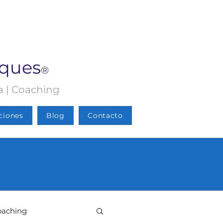
rques
®
ia | Coaching
ciones
Blog
Contacto
oaching