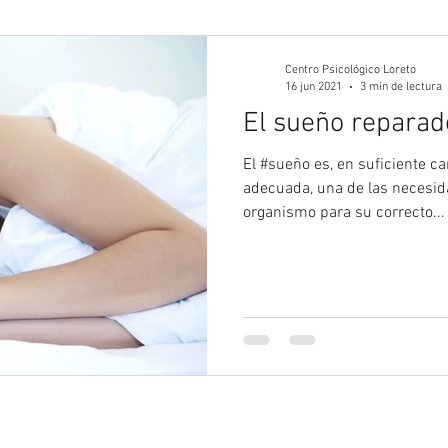
gía Juvenil
Psicología
Psicología Adultos
Blog 
Centro Psicológico Loreto
16 jun 2021
3 min de lectura
El sueño reparado
El #sueño es, en suficiente ca
adecuada, una de las necesid
organismo para su correcto...