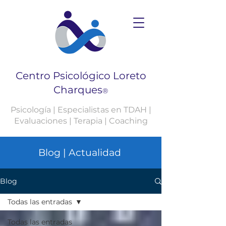
Centro Psicológico Loreto
Charques
®
Psicología | Especialistas en TDAH |
Evaluaciones | Terapia | Coaching
Blog | Actualidad
Blog
Todas las entradas
Todas las entradas