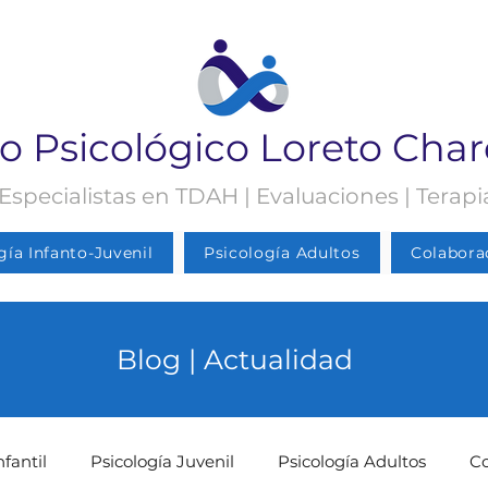
o Psicológico Loreto Cha
 Especialistas en TDAH | Evaluaciones | Terap
gía Infanto-Juvenil
Psicología Adultos
Colabora
Blog | Actualidad
nfantil
Psicología Juvenil
Psicología Adultos
C