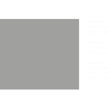
_
Dirección
Calle Poeta 
28020 Madr
Teléfonos
Fijo:
(+34) 9
Móvil:
(+34) 
Horarios
Lunes a Juev
Viernes de 10
Agosto Cer