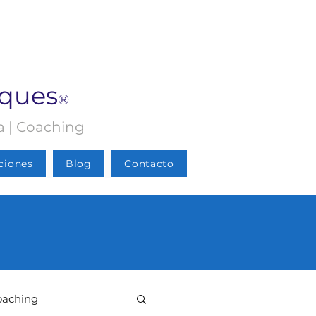
rques
®
ia | Coaching
ciones
Blog
Contacto
oaching