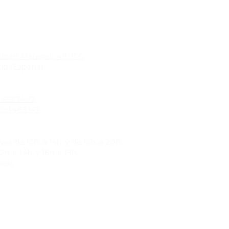
Joan Maragall, 49. 1º C
id (España)
1.359.74.32
691.463.147
es de 10h. a 14h. y de 16h. a 20h.
h. a 14h. y 16h. a 19h.
rado