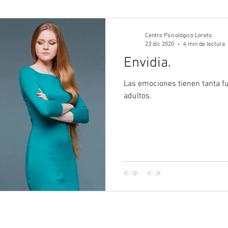
gía Juvenil
Psicología
Psicología Adultos
Blog 
Centro Psicológico Loreto
23 dic 2020
4 min de lectura
Envidia.
Las emociones tienen tanta fu
adultos.