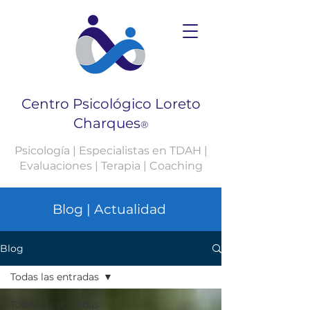
Centro Psicológico Loreto
Charques
®
Psicología | Especialistas en TDAH |
Evaluaciones | Terapia | Coaching
Blog | Actualidad
Blog
Todas las entradas
Todas las entradas