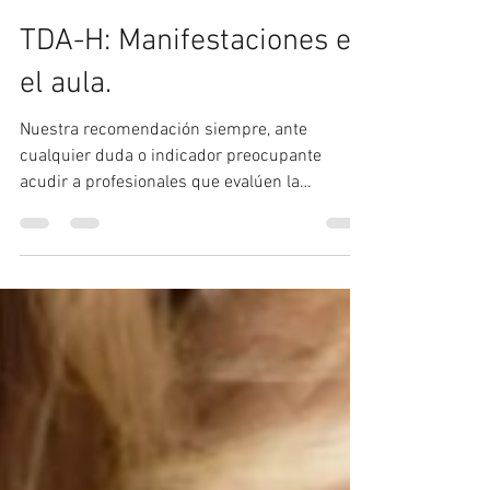
Centro Psicológico Loreto
4 jun 2025
3 min de lectura
TDA-H: Manifestaciones en
el aula.
Nuestra recomendación siempre, ante
cualquier duda o indicador preocupante
acudir a profesionales que evalúen la
situación, no siempre las dificultades
anticipan un trastorno, pero sí es verdad que
ante las dificultades hay que intervenir y
tratarlas.