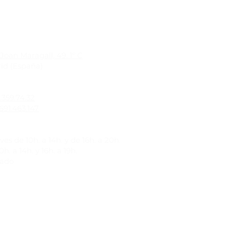
Joan Maragall, 49. 1º C
id (España)
1.359.74.32
691.463.147
es de 10h. a 14h. y de 16h. a 20h.
h. a 14h. y 16h. a 19h.
rado