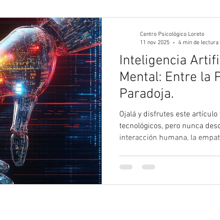
gía Juvenil
Psicología
Psicología Adultos
Blog 
Centro Psicológico Loreto
11 nov 2025
4 min de lectura
Inteligencia Artif
Mental: Entre la 
Paradoja.
Ojalá y disfrutes este artícu
tecnológicos, pero nunca desc
interacción humana, la empatía
humanos.