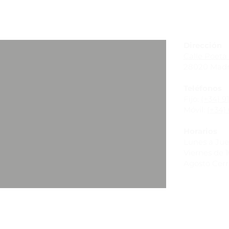
_
Dirección
Calle Poeta 
28020 Madr
Teléfonos
Fijo:
(+34) 9
Móvil:
(+34) 
Horarios
Lunes a Juev
Viernes de 10
Agosto Cer