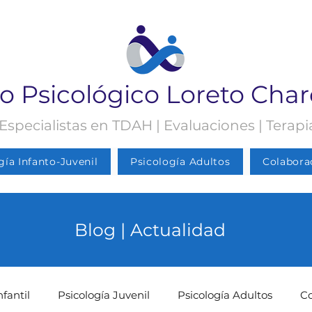
o Psicológico Loreto Cha
 Especialistas en TDAH | Evaluaciones | Terap
gía Infanto-Juvenil
Psicología Adultos
Colabora
Blog | Actualidad
nfantil
Psicología Juvenil
Psicología Adultos
C