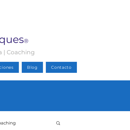
rques
®
ia | Coaching
ciones
Blog
Contacto
oaching