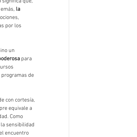
significa que, 
demás, 
la 
ociones, 
s por los 
sino un 
 poderosa
 para 
cursos 
e programas de 
e con cortesía, 
pre equivale a 
idad. Como 
la sensibilidad 
el encuentro 