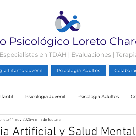
o Psicológico Loreto Cha
 Especialistas en TDAH | Evaluaciones | Terap
gía Infanto-Juvenil
Psicología Adultos
Colabora
nfantil
Psicología Juvenil
Psicología Adultos
C
oreto
11 nov 2025
4 min de lectura
gía Juvenil
Psicología
Psicología Adultos
Blog 
ia Artificial y Salud Mental