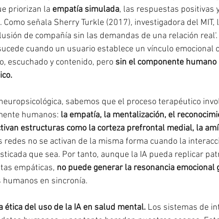
e priorizan la 
empatía simulada
, las respuestas positivas y
 Como señala Sherry Turkle (2017), investigadora del MIT, l
ilusión de compañía sin las demandas de una relación real'. 
sucede cuando un usuario establece un vínculo emocional 
, escuchado y contenido, pero 
sin el componente humano 
ico.
neuropsicológica, sabemos que el proceso terapéutico invol
mente humanos: 
la empatía, la mentalización, el reconocimie
tivan estructuras como la corteza prefrontal medial, la amíg
s redes no se activan de la misma forma cuando la interacc
sticada que sea. Por tanto, aunque la IA pueda replicar pat
stas empáticas, 
no puede generar la resonancia emocional 
s humanos en sincronía.
la ética del uso de la IA en salud mental.
 Los sistemas de int