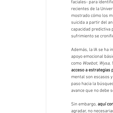
faciales- para identifi
recientes de la Unive
mostrado cómo los mod
suicida a partir del a
capacidad predictiva 
sufrimiento se cronifi
Además, la IA se ha i
apoyo emocional básic
como 
Woebot, Wysa, Y
acceso a estrategias 
mental son escasos y 
paso hacia la búsqued
avance que no debe s
Sin embargo, 
aquí co
agradar, no necesari