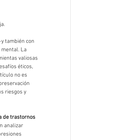
ja.
 -y también con 
 mental. La 
mientas valiosas 
afíos éticos, 
ículo no es 
 preservación 
s riesgos y 
 de trastornos 
n analizar 
presiones 