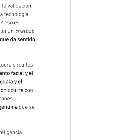
 la validación 
a tecnología 
Y eso es 
con un 
chatbot
: 
que da sentido 
ucra circuitos 
nto facial y el 
dala y el 
ión ocurre con 
rones 
genuina
 que se 
eligencia 