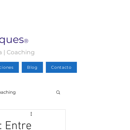
rques
®
ia | Coaching
ciones
Blog
Contacto
oaching
Psicología
: Entre