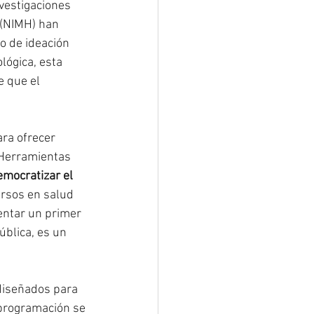
nvestigaciones 
 (NIMH) han 
o de ideación 
lógica, esta 
e que el 
ra ofrecer 
 Herramientas 
mocratizar el 
rsos en salud 
entar un primer 
blica, es un 
diseñados para 
programación se 