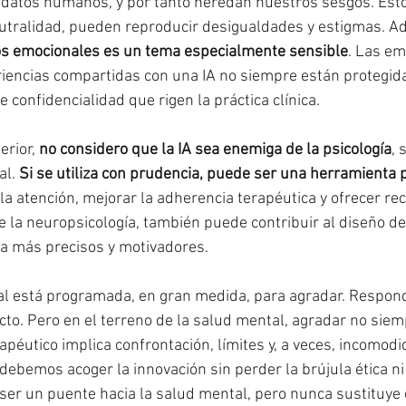
e datos humanos, y por tanto heredan nuestros sesgos. Esto 
tralidad, pueden reproducir desigualdades y estigmas. A
tos emocionales es un tema especialmente sensible
. Las em
iencias compartidas con una IA no siempre están protegida
confidencialidad que rigen la práctica clínica.
rior, 
no considero que la IA sea enemiga de la psicología
, 
l. 
Si se utiliza con prudencia, puede ser una herramienta
la atención, mejorar la adherencia terapéutica y ofrecer re
 la neuropsicología, también puede contribuir al diseño d
iva más precisos y motivadores.
icial está programada, en gran medida, para agradar. Respond
flicto. Pero en el terreno de la salud mental, agradar no siem
apéutico implica confrontación, límites y, a veces, incomod
debemos acoger la innovación sin perder la brújula ética ni 
er un puente hacia la salud mental, pero nunca sustituye 