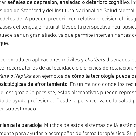
car 
señales de depresión, ansiedad o deterioro cognitivo
. I
rsidad de Stanford y del Instituto Nacional de Salud Mental
elos de IA pueden predecir con relativa precisión el riesg
nálisis del lenguaje natural. Desde la perspectiva neuropsico
puede ser un gran aliado, ya que permite intervenir antes d
que.
ncorporado en aplicaciones móviles y 
chatbots
 diseñados pa
o, recordatorios de autocuidado o ejercicios de relajación.
ana o Replika
 son ejemplos de 
cómo la tecnología puede de
psicológicas de afrontamiento
. En un mundo donde los recu
el estigma aún persiste, estas alternativas pueden repres
a de ayuda profesional. Desde la perspectiva de la salud pú
er subestimado.
mienza la paradoja
. Muchos de estos sistemas de IA están 
amente para ayudar o acompañar de forma terapéutica. Su 