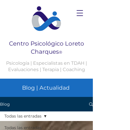
Centro Psicológico Loreto
Charques
®
Psicología | Especialistas en TDAH |
Evaluaciones | Terapia | Coaching
Blog | Actualidad
Blog
Todas las entradas
Todas las entradas