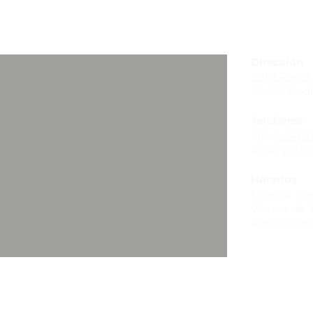
_
Dirección
Calle Poeta 
28020 Madr
Teléfonos
Fijo:
(+34) 9
Móvil:
(+34) 
Horarios
Lunes a Juev
Viernes de 10
Agosto Cer