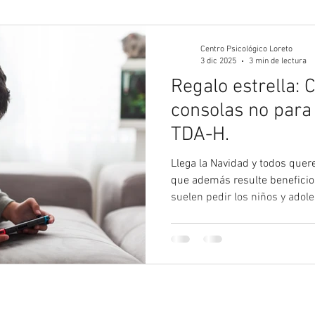
gía Juvenil
Psicología
Psicología Adultos
Blog 
Centro Psicológico Loreto
3 dic 2025
3 min de lectura
Regalo estrella: 
consolas no para
TDA-H.
Llega la Navidad y todos quer
que además resulte beneficio
suelen pedir los niños y adol
muchas veces como padres nos
adecuada o no para ellos. El uso de las consolas de
videojuegos en personas con
tema controvertido y despier
preocupación.