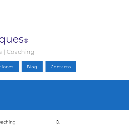
rques
®
ia | Coaching
ciones
Blog
Contacto
oaching