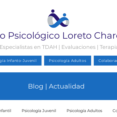
o Psicológico Loreto Cha
 Especialistas en TDAH | Evaluaciones | Terap
gía Infanto-Juvenil
Psicología Adultos
Colabora
Blog | Actualidad
nfantil
Psicología Juvenil
Psicología Adultos
C