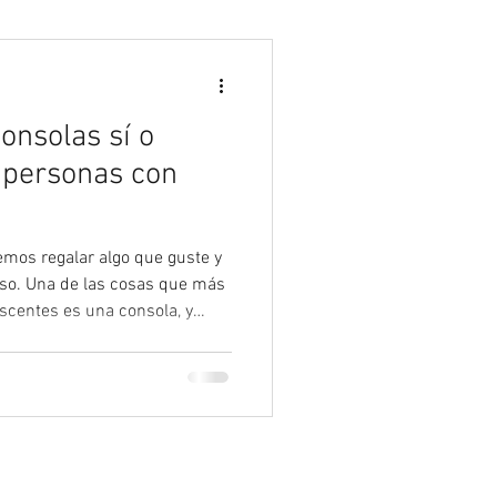
Psicología
Consolas sí o
 personas con
emos regalar algo que guste y
so. Una de las cosas que más
escentes es una consola, y
 asalta la duda de si resulta
 TDAH siempre resulta un
ta habitualmente