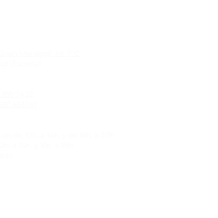
Joan Maragall, 49. 1º C
id (España)
1.359.74.32
691.463.147
es de 10h. a 14h. y de 16h. a 20h.
h. a 14h. y 16h. a 19h.
rado