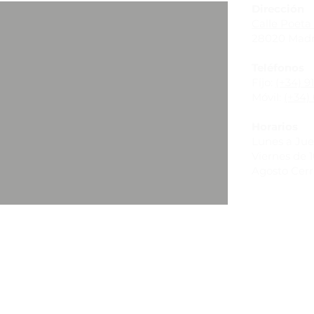
Dirección
Calle Poeta 
28020 Madr
Teléfonos
Fijo:
(+34) 9
Móvil:
(+34) 
Horarios
Lunes a Juev
Viernes de 10
Agosto Cer