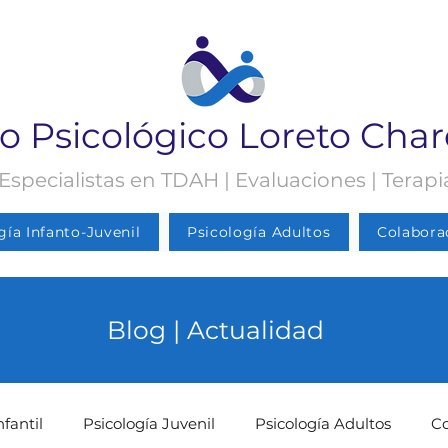
o Psicológico Loreto Cha
 Especialistas en TDAH | Evaluaciones | Terap
gía Infanto-Juvenil
Psicología Adultos
Colabora
Blog | Actualidad
nfantil
Psicología Juvenil
Psicología Adultos
C