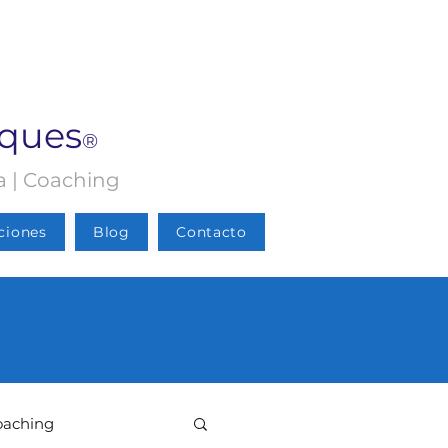
rques
®
ia | Coaching
ciones
Blog
Contacto
oaching