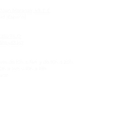
Joan Maragall, 49. 1º C
id (España)
1.359.74.32
691.463.147
es de 10h. a 14h. y de 16h. a 20h.
h. a 14h. y 16h. a 19h.
rado