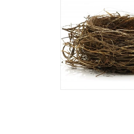
info
+