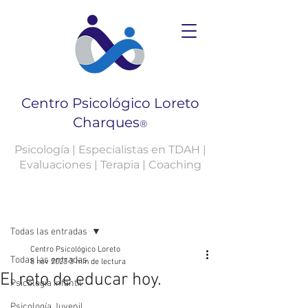
Centro Psicológico Loreto
Charques
®
Psicología | Especialistas en TDAH |
Evaluaciones | Terapia | Coaching
Entrada
Todas las entradas
Centro Psicológico Loreto
Todas las entradas
8 nov 2023
3 min de lectura
El reto de educar hoy.
Psicología Infantil
Psicología Juvenil