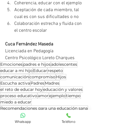
Coherencia, educar con el ejemplo
Aceptación de cada miembro, tal 
cual es con sus dificultades o no
Colaboración estrecha y fluida con 
el centro escolar
Cuca Fernández Maseda
Licenciada en Pedagogía
﻿Centro Psicológico Loreto Charques
Emociones
padres e hijos
adolescentes
educar a mi hijo
Educar
respeto
comunicación
compromiso
Hijos
Escucha activa
Padres
Madres
el reto de educar hoy
educación y valores
proceso educativo
amor
ejemplo
tiempo
miedo a educar
Recomendaciones para una educación sana
Psicología Infantil
Psicología Juvenil
Whatsapp
Teléfono
Psicología