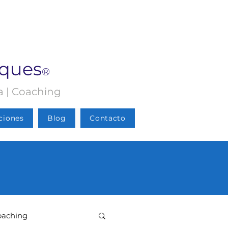
rques
®
ia | Coaching
ciones
Blog
Contacto
oaching