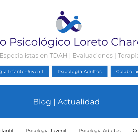
o Psicológico Loreto Cha
 Especialistas en TDAH | Evaluaciones | Terap
gía Infanto-Juvenil
Psicología Adultos
Colabora
Blog | Actualidad
nfantil
Psicología Juvenil
Psicología Adultos
C