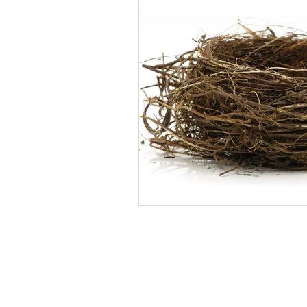
info
+