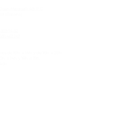
Joan Maragall, 49. 1º C
id (España)
1.359.74.32
691.463.147
es de 10h. a 14h. y de 16h. a 20h.
h. a 14h. y 16h. a 19h.
rado