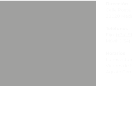
Dirección
Calle Poeta 
28020 Madr
Teléfonos
Fijo:
(+34) 9
Móvil:
(+34) 
Horarios
Lunes a Juev
Viernes de 10
Agosto Cer