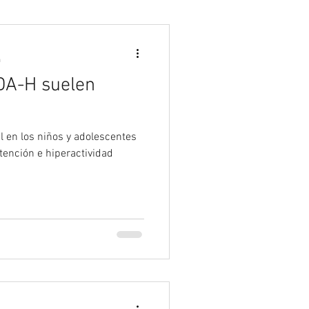
Psicología
a
DA-H suelen
l en los niños y adolescentes
tención e hiperactividad