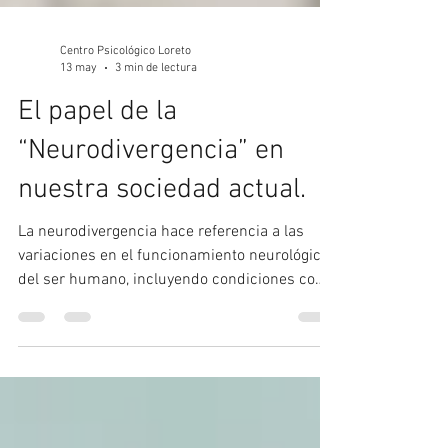
Centro Psicológico Loreto
13 may
3 min de lectura
El papel de la
“Neurodivergencia” en
nuestra sociedad actual.
La neurodivergencia hace referencia a las
variaciones en el funcionamiento neurológico
del ser humano, incluyendo condiciones como
el TDAH, el Trastorno del Espectro Autista
(TEA), la dislexia o la discalculia, entre muchas
otras. Desde el enfoque de la neurodiversidad,
estas diferencias no se entienden únicamente
como déficits o problemas, sino como formas