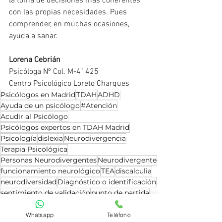
la toma de decisiones más coherentes 
con las propias necesidades. Pues 
comprender, en muchas ocasiones, 
ayuda a sanar.
Lorena Cebrián
Psicóloga Nº Col. M-41425
Centro Psicológico Loreto Charques
Psicólogos en Madrid
TDAH
ADHD
Ayuda de un psicólogo
#Atención
Acudir al Psicólogo
Psicólogos expertos en TDAH Madrid
Psicología
dislexia
Neurodivergencia
Terapia Psicológica
Personas Neurodivergentes
Neurodivergente
funcionamiento neurológico
TEA
discalculia
neurodiversidad
Diagnóstico o identificación
sentimiento de validación
punto de partida
Neurodivergencia y Redes Sociales
Whatsapp
Teléfono
Psicología