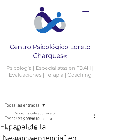
Centro Psicológico Loreto
Charques
®
Psicología | Especialistas en TDAH |
Evaluaciones | Terapia | Coaching
Entrada
Todas las entradas
Centro Psicológico Loreto
Todas las entradas
13 may
3 min de lectura
El papel de la
Psicología Infantil
“Neurodivergencia” en
Psicología Juvenil