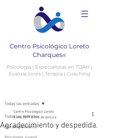
Centro Psicológico Loreto
Charques
®
Psicología | Especialistas en TDAH |
Evaluaciones | Terapia | Coaching
Entrada
Todas las entradas
Centro Psicológico Loreto
Todas las entradas
8 ene 2019
2 min de lectura
Agradecimiento y despedida.
Psicología Infantil
Psicología Juvenil