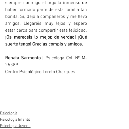
siempre conmigo el orgullo inmenso de 
haber formado parte de esta familia tan 
bonita. Sí, dejo a compañeros y me llevo 
amigos. Llegaréis muy lejos y espero 
estar cerca para compartir esta felicidad. 
¡Os merecéis lo mejor, de verdad! ¡Qué 
suerte tengo! Gracias compis y amigos.
Renata Sarmento
 | Psicóloga Col. Nº M-
25389
Centro Psicológico Loreto Charques
#gratitud
#despedida
#compañera
#Emociones
#2019
#gestospositivos
#GraciasRenata
Psicología
Psicología Infantil
Psicología Juvenil